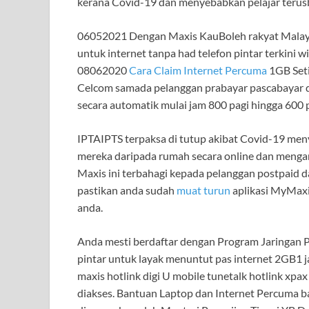
kerana Covid-19 dan menyebabkan pelajar terusbel
06052021 Dengan Maxis KauBoleh rakyat Malays
untuk internet tanpa had telefon pintar terkini 
08062020
Cara Claim Internet Percuma
1GB Seti
Celcom samada pelanggan prabayar pascabayar d
secara automatik mulai jam 800 pagi hingga 600 p
IPTAIPTS terpaksa di tutup akibat Covid-19 me
mereka daripada rumah secara online dan mengang
Maxis ini terbahagi kepada pelanggan postpaid d
pastikan anda sudah
muat turun
aplikasi MyMaxis
anda.
Anda mesti berdaftar dengan Program Jaringan P
pintar untuk layak menuntut pas internet 2GB
maxis hotlink digi U mobile tunetalk hotlink xpax
diakses. Bantuan Laptop dan Internet Percuma b