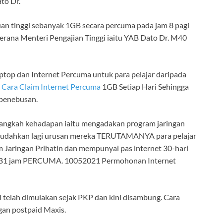
to Dr.
an tinggi sebanyak 1GB secara percuma pada jam 8 pagi
kerana Menteri Pengajian Tinggi iaitu YAB Dato Dr. M40
op dan Internet Percuma untuk para pelajar daripada
1
Cara Claim Internet Percuma
1GB Setiap Hari Sehingga
 penebusan.
u langkah kehadapan iaitu mengadakan program jaringan
mudahkan lagi urusan mereka TERUTAMANYA para pelajar
m Jaringan Prihatin dan mempunyai pas internet 30-hari
 2GB1 jam PERCUMA. 10052021 Permohonan Internet
telah dimulakan sejak PKP dan kini disambung. Cara
gan postpaid Maxis.