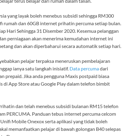
ajar terus belajar dari rumah dalam talian.
ia yang layak boleh menebus subsidi sehingga RM300
wifi rumah dan 60GB internet prihatin percuma setiap bulan.
ap Hari Sehingga 31 Disember 2020. Kesemua pelanggan
an perniagaan akan menerima kemudahan internet ini
etang dan akan diperbaharui secara automatik setiap hari.
nyebabkan pelajar terpaksa meneruskan pembelajaran
gap ianya satu langkah inisiatif.
Data percuma
dari
an prepaid. Jika anda pengguna Maxis postpaid biasa
 di App Store atau Google Play dalam telefon bimbit
rihatin dan telah menebus subsidi bulanan RM15 telefon
1 jam PERCUMA. Panduan tebus internet percuma celcom
 Unifi Mobile Onexox serta aplikasi yang tidak boleh
akal memanfaatkan pelajar di bawah golongan B40 selepas