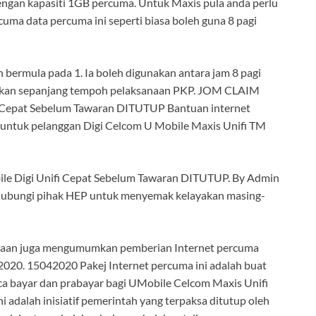
engan kapasiti 1GB percuma. Untuk Maxis pula anda perlu
uma data percuma ini seperti biasa boleh guna 8 pagi
h bermula pada 1. Ia boleh digunakan antara jam 8 pagi
asakan sepanjang tempoh pelaksanaan PKP. JOM CLAIM
i Cepat Sebelum Tawaran DITUTUP Bantuan internet
 untuk pelanggan Digi Celcom U Mobile Maxis Unifi TM
e Digi Unifi Cepat Sebelum Tawaran DITUTUP. By Admin
ghubungi pihak HEP untuk menyemak kelayakan masing-
jaan juga mengumumkan pemberian Internet percuma
2020. 15042020 Pakej Internet percuma ini adalah buat
ca bayar dan prabayar bagi UMobile Celcom Maxis Unifi
 adalah inisiatif pemerintah yang terpaksa ditutup oleh