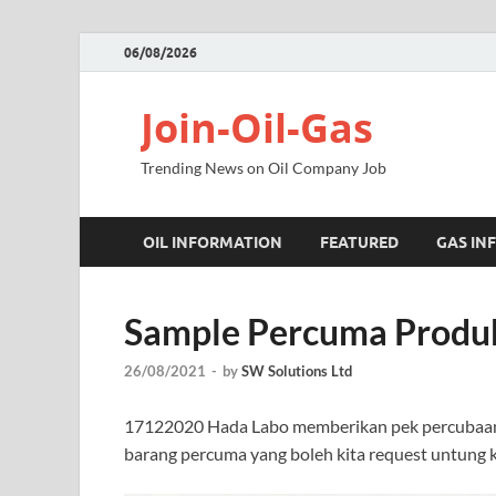
06/08/2026
Join-Oil-Gas
Trending News on Oil Company Job
OIL INFORMATION
FEATURED
GAS IN
Sample Percuma Produ
26/08/2021
-
by
SW Solutions Ltd
17122020 Hada Labo memberikan pek percubaan p
barang percuma yang boleh kita request untung k