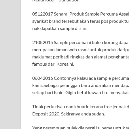
05122017 Senarai Produk Sample Percuma Assala
syarikat brand tersebut akan terus pos produk tu
nak dapatkan sample di sini.
21082015 Sample percuma ni boleh korang dapat
merupakan laman web rasmi untuk produk daripada
maklumat peribadi ringkas dan alamat penghan
famous dari Korea ni.
06042016 Contohnya kalau ada sample percuma sa
kami. Sebagai pelanggan baru anda akan mendapa
setiap hari Isnin. Gigih betul kawan I tu menyaka
Tidak perlu risau dan khuatir kerana free jer n
Deposit 2020. Sekiranya anda sudah.
Yang perempuan pulak dia pergi isi nama untuk s