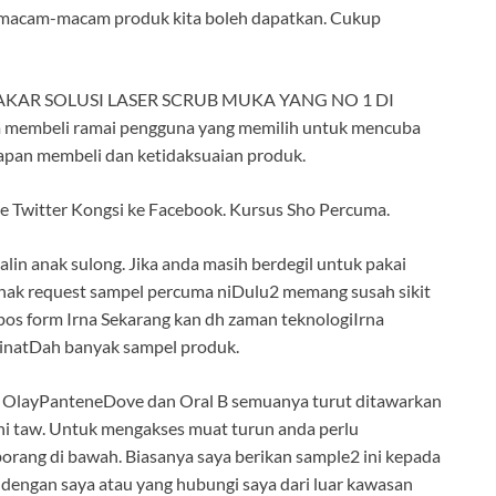
macam-macam produk kita boleh dapatkan. Cukup
W PAKAR SOLUSI LASER SCRUB MUKA YANG NO 1 DI
 membeli ramai pengguna yang memilih untuk mencuba
ilapan membeli dan ketidaksuaian produk.
 ke Twitter Kongsi ke Facebook. Kursus Sho Percuma.
lin anak sulong. Jika anda masih berdegil untuk pakai
nak request sampel percuma niDulu2 memang susah sikit
pos form Irna Sekarang kan dh zaman teknologiIrna
 minatDah banyak sampel produk.
ti OlayPanteneDove dan Oral B semuanya turut ditawarkan
ni taw. Untuk mengakses muat turun anda perlu
orang di bawah. Biasanya saya berikan sample2 ini kepada
dengan saya atau yang hubungi saya dari luar kawasan