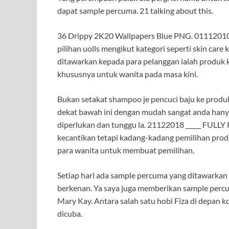
dapat sample percuma. 21 talking about this.
36 Drippy 2K20 Wallpapers Blue PNG. 01112010 D
pilihan uolls mengikut kategori seperti skin car
ditawarkan kepada para pelanggan ialah produk k
khususnya untuk wanita pada masa kini.
Bukan setakat shampoo je pencuci baju ke prod
dekat bawah ini dengan mudah sangat anda hanya p
diperlukan dan tunggu la. 21122018 _____ FULLY
kecantikan tetapi kadang-kadang pemilihan pro
para wanita untuk membuat pemilihan.
Setiap hari ada sample percuma yang ditawarkan d
berkenan. Ya saya juga memberikan sample perc
Mary Kay. Antara salah satu hobi Fiza di depan
dicuba.