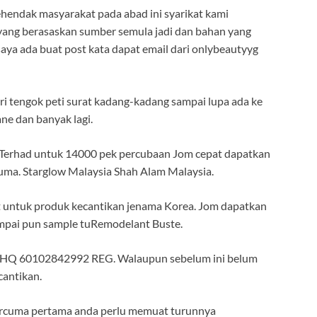
hendak masyarakat pada abad ini syarikat kami
yang berasaskan sumber semula jadi dan bahan yang
u saya ada buat post kata dapat email dari onlybeautyyg
 tengok peti surat kadang-kadang sampai lupa ada ke
ane dan banyak lagi.
rTerhad untuk 14000 pek percubaan Jom cepat dapatkan
uma. Starglow Malaysia Shah Alam Malaysia.
t untuk produk kecantikan jenama Korea. Jom dapatkan
ampai pun sample tuRemodelant Buste.
 HQ 60102842992 REG. Walaupun sebelum ini belum
antikan.
rcuma pertama anda perlu memuat turunnya