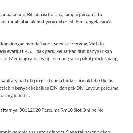
mualaikum. Bila dia isi borang sample percuma tu
 ke rumah atau alamat yang dah diisi. Jom tengok cara2
kan dengan mendaftar di website EverydayMe iaitu
 syarikat PG. Tidak perlu keluarkan duit hanya isikan
taran. Memang ramai yang memang suka pakai produk yang
nitary pad dia pergi isi nama budak-budak lelaki kelas
t lebih banyak kebaikan Divi dan pek Divi Layout percuma
t orang hahaha.
ak daftarnya. 30112020 Percuma Rm10 Slot Online No
ample-sample susu atau diapers. Siapa tak seronok kan