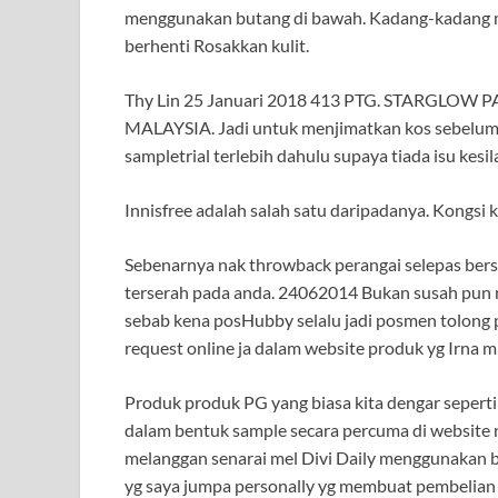
menggunakan butang di bawah. Kadang-kadang 
berhenti Rosakkan kulit.
Thy Lin 25 Januari 2018 413 PTG. STARGLO
MALAYSIA. Jadi untuk menjimatkan kos sebelum
sampletrial terlebih dahulu supaya tiada isu kes
Innisfree adalah salah satu daripadanya. Kongsi
Sebenarnya nak throwback perangai selepas bersa
terserah pada anda. 24062014 Bukan susah pun 
sebab kena posHubby selalu jadi posmen tolong 
request online ja dalam website produk yg Irna
Produk produk PG yang biasa kita dengar seper
dalam bentuk sample secara percuma di website 
melanggan senarai mel Divi Daily menggunakan b
yg saya jumpa personally yg membuat pembelian 