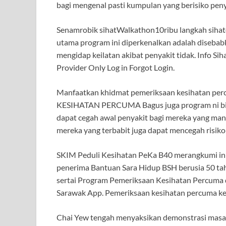
bagi mengenal pasti kumpulan yang berisiko pe
Senamrobik sihatWalkathon10ribu langkah sihat
utama program ini diperkenalkan adalah disebab
mengidap keilatan akibat penyakit tidak. Info Si
Provider Only Log in Forgot Login.
Manfaatkan khidmat pemeriksaan kesihatan
KESIHATAN PERCUMA Bagus juga program ni bil
dapat cegah awal penyakit bagi mereka yang man
mereka yang terbabit juga dapat mencegah risiko
SKIM Peduli Kesihatan PeKa B40 merangkumi ini
penerima Bantuan Sara Hidup BSH berusia 50 tahu
sertai Program Pemeriksaan Kesihatan Percuma d
Sarawak App. Pemeriksaan kesihatan percuma kep
Chai Yew tengah menyaksikan demonstrasi masa