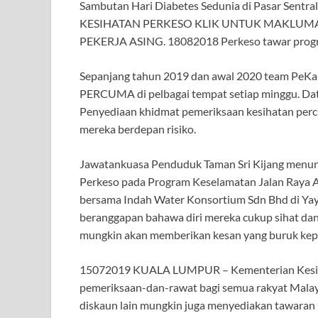
Sambutan Hari Diabetes Sedunia di Pasar S
KESIHATAN PERKESO KLIK UNTUK MAKLUMA
PEKERJA ASING. 18082018 Perkeso tawar progr
Sepanjang tahun 2019 dan awal 2020 team PeKa
PERCUMA di pelbagai tempat setiap minggu. D
Penyediaan khidmat pemeriksaan kesihatan perc
mereka berdepan risiko.
Jawatankuasa Penduduk Taman Sri Kijang menunj
Perkeso pada Program Keselamatan Jalan Raya 
bersama Indah Water Konsortium Sdn Bhd di Yay
beranggapan bahawa diri mereka cukup sihat dan
mungkin akan memberikan kesan yang buruk kepa
15072019 KUALA LUMPUR – Kementerian Kesihat
pemeriksaan-dan-rawat bagi semua rakyat Malay
diskaun lain mungkin juga menyediakan tawaran 