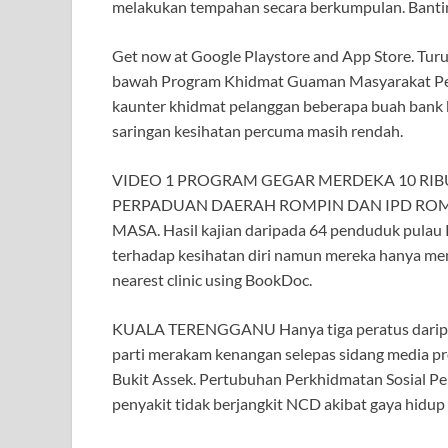
melakukan tempahan secara berkumpulan. Bantin
Get now at Google Playstore and App Store. Tur
bawah Program Khidmat Guaman Masyarakat 
kaunter khidmat pelanggan beberapa buah ban
saringan kesihatan percuma masih rendah.
VIDEO 1 PROGRAM GEGAR MERDEKA 10 RI
PERPADUAN DAERAH ROMPIN DAN IPD ROM
MASA. Hasil kajian daripada 64 penduduk pulau
terhadap kesihatan diri namun mereka hanya me
nearest clinic using BookDoc.
KUALA TERENGGANU Hanya tiga peratus daripada. 
parti merakam kenangan selepas sidang media p
Bukit Assek. Pertubuhan Perkhidmatan Sosial Pe
penyakit tidak berjangkit NCD akibat gaya hidup