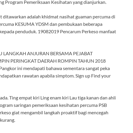
g Program Pemeriksaan Kesihatan yang dianjurkan.
ut ditawarkan adalah khidmat nasihat guaman percuma di
Percuma KESUMA YDSM dan pembukaan beberapa
k kepada penduduk. 19082019 Pencarum Perkeso manfaat
BU LANGKAH ANJURAN BERSAMA PEJABAT
PIN PERINGKAT DAERAH ROMPIN TAHUN 2018
 Pangkor ini mendapati bahawa sementara sangat peka
ndapatkan rawatan apabila simptom. Sign up Find your
Ting empat kiri Ling enam kiri Lau tiga kanan dan ahli
rogram saringan pemeriksaan kesihatan percuma PSB
rkeso giat mengambil langkah proaktif bagi mencegah
 kurang.