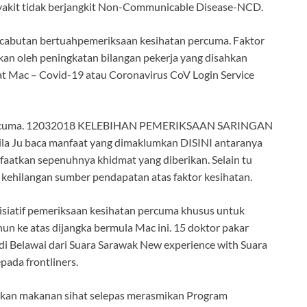
nyakit tidak berjangkit Non-Communicable Disease-NCD.
cabutan bertuahpemeriksaan kesihatan percuma. Faktor
kan oleh peningkatan bilangan pekerja yang disahkan
hat Mac – Covid-19 atau Coronavirus CoV Login Service
 percuma. 12032018 KELEBIHAN PEMERIKSAAN SARINGAN
a Ju baca manfaat yang dimaklumkan DISINI antaranya
faatkan sepenuhnya khidmat yang diberikan. Selain tu
 kehilangan sumber pendapatan atas faktor kesihatan.
siatif pemeriksaan kesihatan percuma khusus untuk
n ke atas dijangka bermula Mac ini. 15 doktor pakar
i Belawai dari Suara Sarawak New experience with Suara
ada frontliners.
kan makanan sihat selepas merasmikan Program