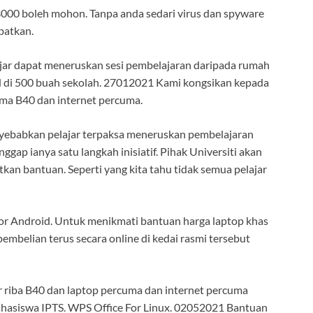
000 boleh mohon. Tanpa anda sedari virus dan spyware
batkan.
jar dapat meneruskan sesi pembelajaran daripada rumah
d di 500 buah sekolah. 27012021 Kami kongsikan kepada
ma B40 dan internet percuma.
nyebabkan pelajar terpaksa meneruskan pembelajaran
ap ianya satu langkah inisiatif. Pihak Universiti akan
n bantuan. Seperti yang kita tahu tidak semua pelajar
r Android. Untuk menikmati bantuan harga laptop khas
embelian terus secara online di kedai rasmi tersebut
iba B40 dan laptop percuma dan internet percuma
ahasiswa IPTS. WPS Office For Linux. 02052021 Bantuan