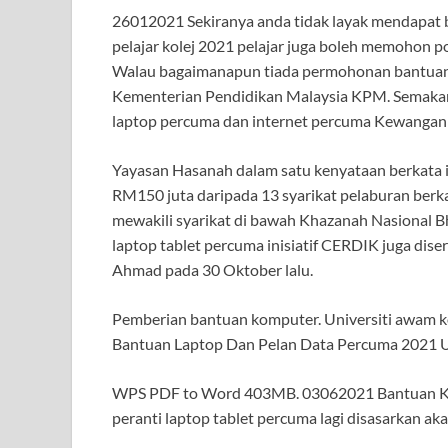
26012021 Sekiranya anda tidak layak mendapat b
pelajar kolej 2021 pelajar juga boleh memohon 
Walau bagaimanapun tiada permohonan bantuan d
Kementerian Pendidikan Malaysia KPM. Semaka
laptop percuma dan internet percuma Kewangan t
Yayasan Hasanah dalam satu kenyataan berkata 
RM150 juta daripada 13 syarikat pelaburan berka
mewakili syarikat di bawah Khazanah Nasional 
laptop tablet percuma inisiatif CERDIK juga dise
Ahmad pada 30 Oktober lalu.
Pemberian bantuan komputer. Universiti awam k
Bantuan Laptop Dan Pelan Data Percuma 2021 
WPS PDF to Word 403MB. 03062021 Bantuan Ko
peranti laptop tablet percuma lagi disasarkan a