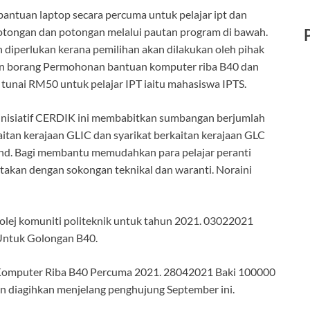
antuan laptop secara percuma untuk pelajar ipt dan
potongan dan potongan melalui pautan program di bawah.
iperlukan kerana pemilihan akan dilakukan oleh pihak
n borang Permohonan bantuan komputer riba B40 dan
unai RM50 untuk pelajar IPT iaitu mahasiswa IPTS.
inisiatif CERDIK ini membabitkan sumbangan berjumlah
itan kerajaan GLIC dan syarikat berkaitan kerajaan GLC
Bhd. Bagi membantu memudahkan para pelajar peranti
rtakan dengan sokongan teknikal dan waranti. Noraini
olej komuniti politeknik untuk tahun 2021. 03022021
Untuk Golongan B40.
mputer Riba B40 Percuma 2021. 28042021 Baki 100000
kan diagihkan menjelang penghujung September ini.